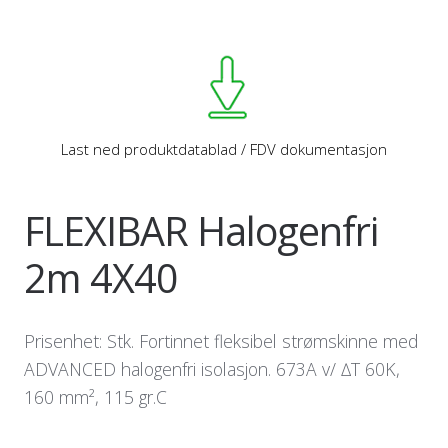
Last ned produktdatablad / FDV dokumentasjon
FLEXIBAR Halogenfri
2m 4X40
Prisenhet: Stk. Fortinnet fleksibel strømskinne med
ADVANCED halogenfri isolasjon. 673A v/ ∆T 60K,
160 mm², 115 gr.C