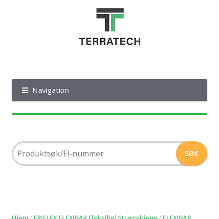
Navigation
Hjem
/
ERIFLEX FLEXIBAR Fleksibel Strømskinne
/
FLEXIBAR