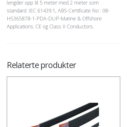
lengder opp til 5 meter med 2 meter som
standard. IEC 61439.1, ABS-Certificate No : 08-
HS365878-1-PDA-DUP-Marine & Offshore
Applications. CE og Class II Conductors.
Relaterte produkter