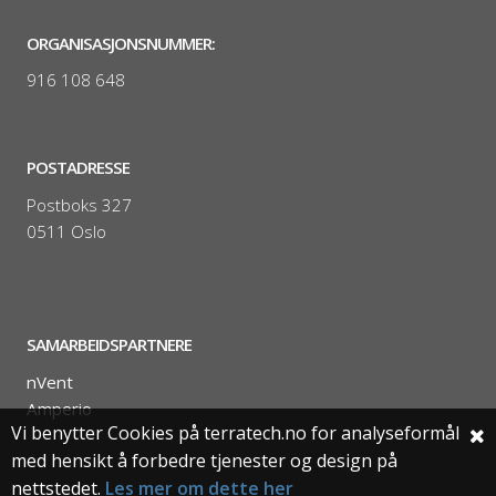
ORGANISASJONSNUMMER:
916 108 648
POSTADRESSE
Postboks 327
0511 Oslo
SAMARBEIDSPARTNERE
nVent
Amperio
Vi benytter Cookies på terratech.no for analyseformål
med hensikt å forbedre tjenester og design på
nettstedet.
Les mer om dette her