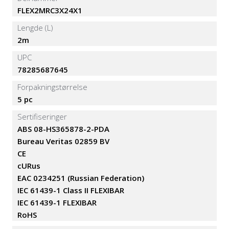
FLEX2MRC3X24X1
Lengde (L)
2m
UPC
78285687645
Forpakningstørrelse
5 pc
Sertifiseringer
ABS 08-HS365878-2-PDA
Bureau Veritas 02859 BV
CE
cURus
EAC 0234251 (Russian Federation)
IEC 61439-1 Class II FLEXIBAR
IEC 61439-1 FLEXIBAR
RoHS