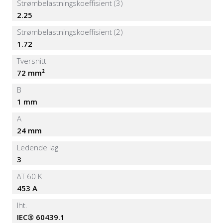
Strømbelastningskoeffisient (3)
2.25
Strømbelastningskoeffisient (2)
1.72
Tversnitt
72 mm²
B
1 mm
A
24 mm
Ledende lag
3
∆T 60 K
453 A
Iht.
IEC® 60439.1