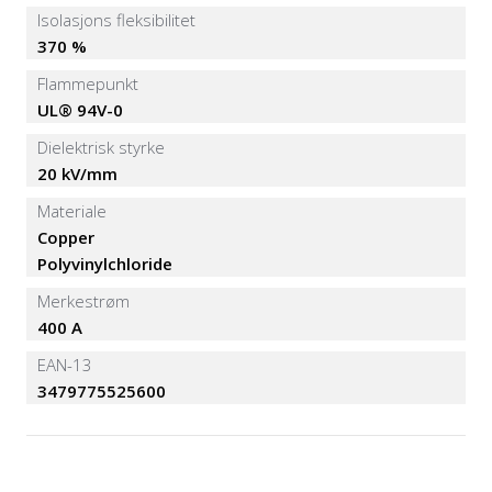
Isolasjons fleksibilitet
370 %
Flammepunkt
UL® 94V-0
Dielektrisk styrke
20 kV/mm
Materiale
Copper
Polyvinylchloride
Merkestrøm
400 A
EAN-13
3479775525600