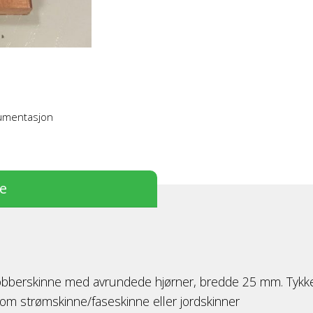
kumentasjon
se
kobberskinne med avrundede hjørner, bredde 25 mm. Tykke
 som strømskinne/faseskinne eller jordskinner