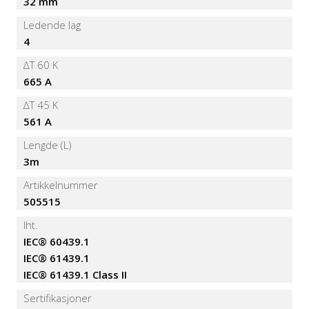
32 mm
Ledende lag
4
∆T 60 K
665 A
∆T 45 K
561 A
Lengde (L)
3m
Artikkelnummer
505515
Iht.
IEC® 60439.1
IEC® 61439.1
IEC® 61439.1 Class II
Sertifikasjoner