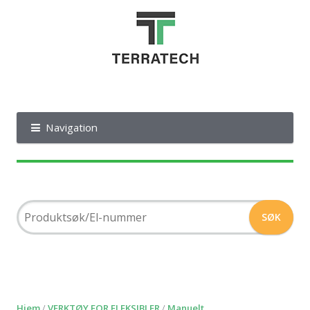
Navigation
Hjem
/
VERKTØY FOR FLEKSIBLER
/
Manuelt