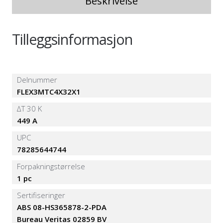
Beskrivelse
Tilleggsinformasjon
Delnummer
FLEX3MTC4X32X1
∆T 30 K
449 A
UPC
78285644744
Forpakningstørrelse
1 pc
Sertifiseringer
ABS 08-HS365878-2-PDA
Bureau Veritas 02859 BV