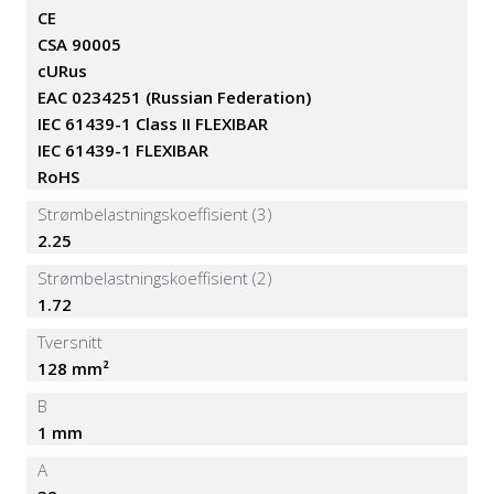
CE
CSA 90005
cURus
EAC 0234251 (Russian Federation)
IEC 61439-1 Class II FLEXIBAR
IEC 61439-1 FLEXIBAR
RoHS
Strømbelastningskoeffisient (3)
2.25
Strømbelastningskoeffisient (2)
1.72
Tversnitt
128 mm²
B
1 mm
A