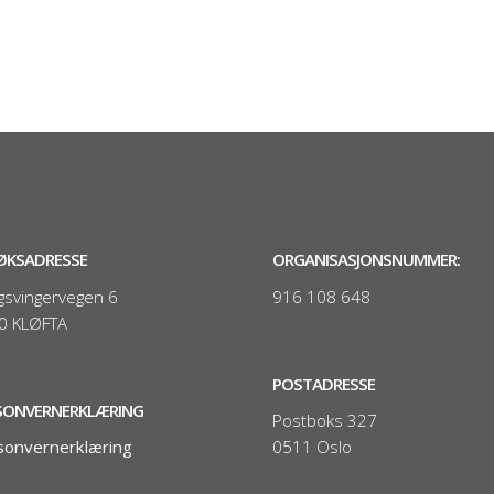
ØKSADRESSE
ORGANISASJONSNUMMER:
gsvingervegen 6
916 108 648
0 KLØFTA
POSTADRESSE
SONVERNERKLÆRING
Postboks 327
sonvernerklæring
0511 Oslo