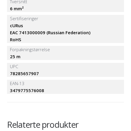
Tversnitt
6 mm²
Sertifiseringer
cURus
EAC 7413000009 (Russian Federation)
RoHS
Forpakningstørrelse
25 m
UPC
78285657907
EAN-13
3479775576008
Relaterte produkter