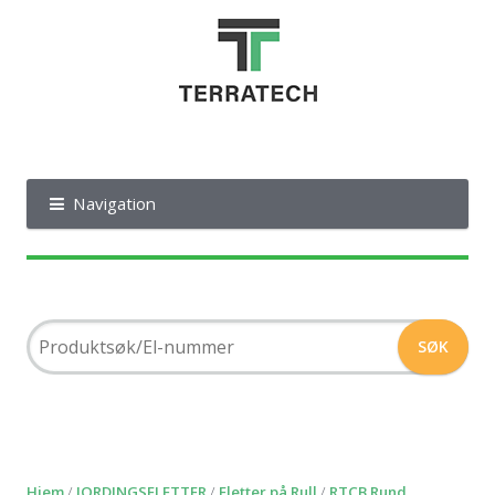
Navigation
Hjem
/
JORDINGSFLETTER
/
Fletter på Rull
/
RTCB Rund