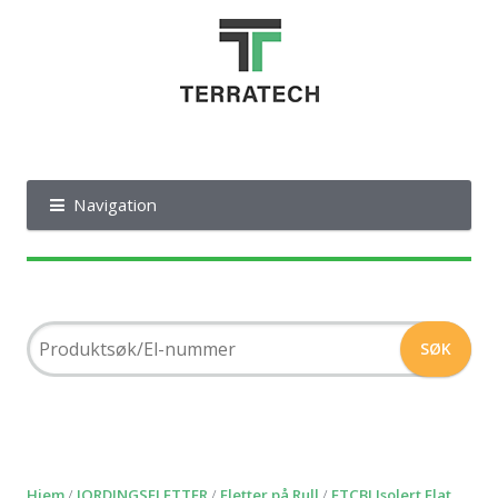
Navigation
Hjem
/
JORDINGSFLETTER
/
Fletter på Rull
/
FTCBI Isolert Flat