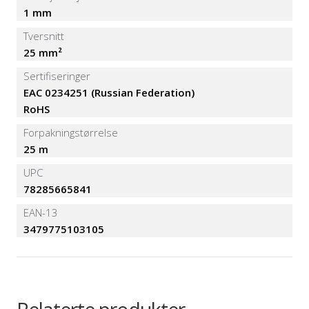
1 mm
Tversnitt
25 mm²
Sertifiseringer
EAC 0234251 (Russian Federation)
RoHS
Forpakningstørrelse
25 m
UPC
78285665841
EAN-13
3479775103105