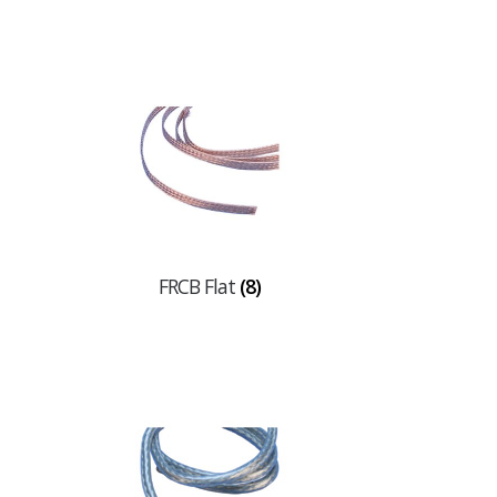
FRCB Flat
(8)