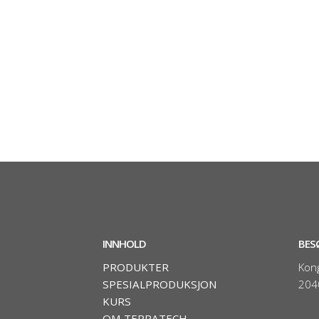
INNHOLD
BES
PRODUKTER
Kon
SPESIALPRODUKSJON
204
KURS
OM TERRATECH