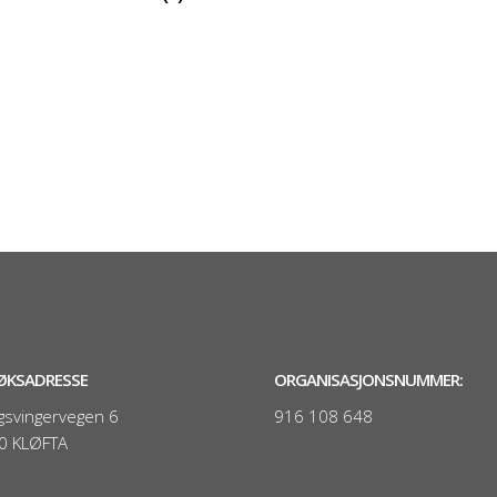
ØKSADRESSE
ORGANISASJONSNUMMER:
gsvingervegen 6
916 108 648
0 KLØFTA