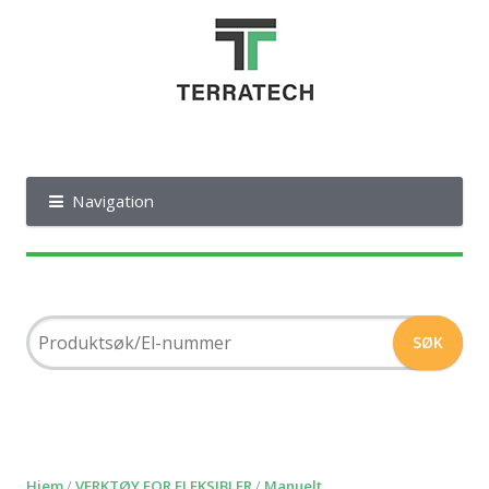
Navigation
Hjem
/
VERKTØY FOR FLEKSIBLER
/
Manuelt