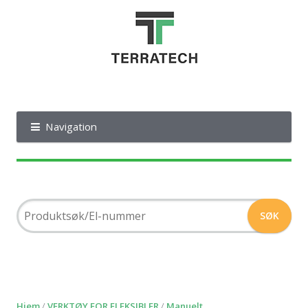
Navigation
Hjem
/
VERKTØY FOR FLEKSIBLER
/
Manuelt