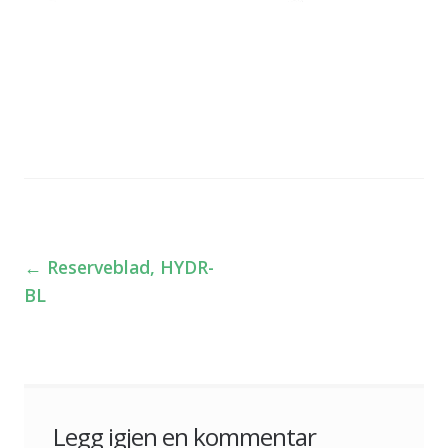
←
Reserveblad, HYDR-
Innleggsnavigasjon
BL
Legg igjen en kommentar