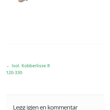
←
Isol. Kobberlisse R
Innleggsnavigasjon
120-330
Legg igjen en kommentar