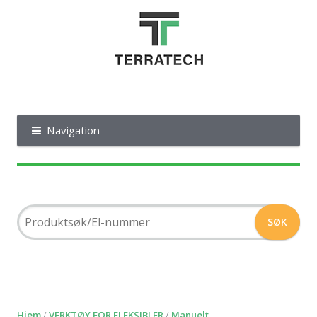
Navigation
Hjem
/
VERKTØY FOR FLEKSIBLER
/
Manuelt