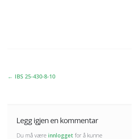
←
IBS 25-430-8-10
Innleggsnavigasjon
Legg igjen en kommentar
Du må være
innlogget
for å kunne