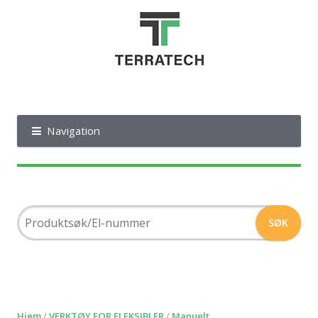
Navigation
Hjem
/
VERKTØY FOR FLEKSIBLER
/
Manuelt