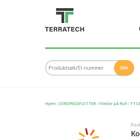
Hjem
/
JORDINGSFLETTER
/
Fletter på Rull
/
FTCB
Pos
Ko