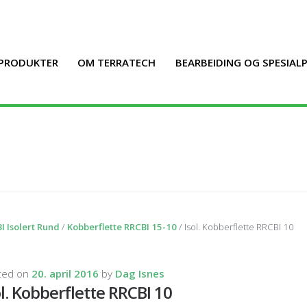
PRODUKTER
OM TERRATECH
BEARBEIDING OG SPESIA
I Isolert Rund
/
Kobberflette RRCBI 15-10
/ Isol. Kobberflette RRCBI 10
ted on
20. april 2016
by
Dag Isnes
ol. Kobberflette RRCBI 10