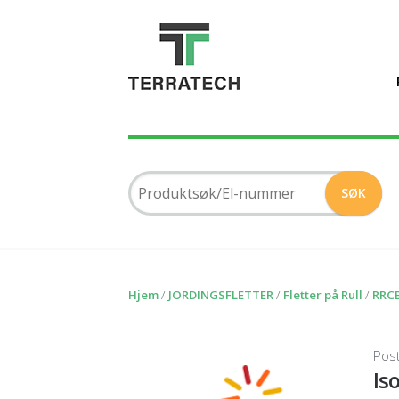
Hjem
/
JORDINGSFLETTER
/
Fletter på Rull
/
RRCB
Pos
Is