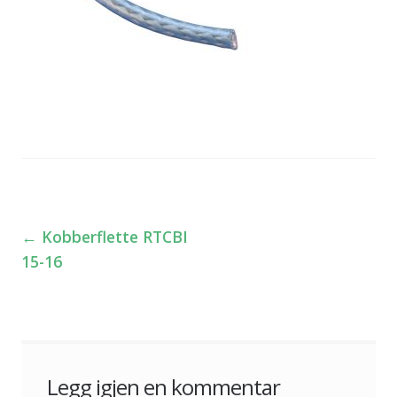
←
Kobberflette RTCBI
Innleggsnavigasjon
15-16
Legg igjen en kommentar