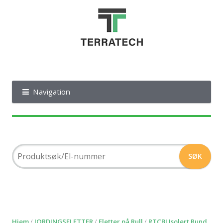
Navigation
Hjem
/
JORDINGSFLETTER
/
Fletter på Rull
/
RTCBI Isolert Rund