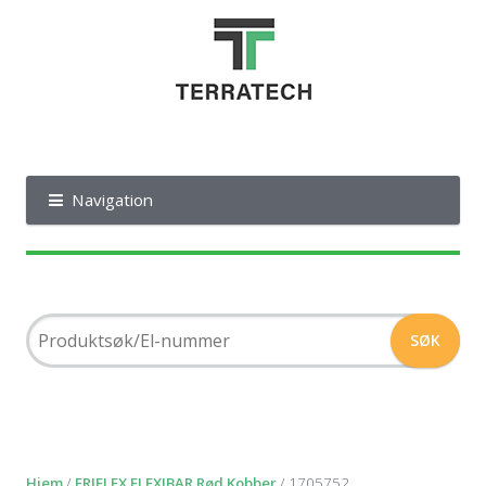
Navigation
Hjem
/
ERIFLEX FLEXIBAR Rød Kobber
/ 1705752