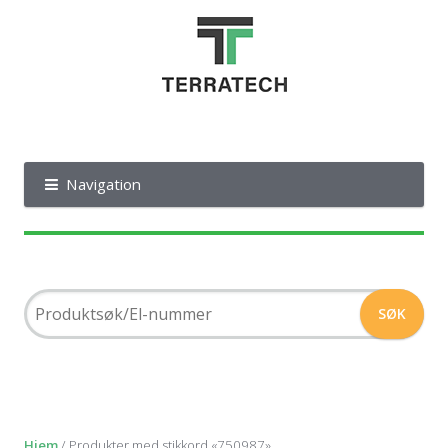
Navigation
Hjem
/ Produkter med stikkord «750987»