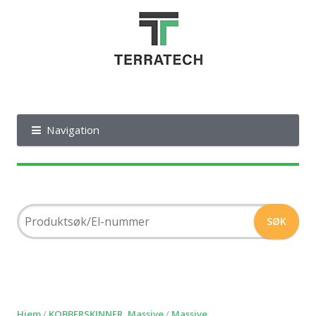
Navigation
Hjem
/
KOBBERSKINNER, Massive
/
Massive