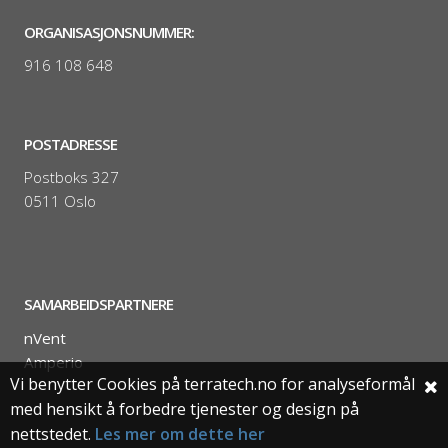
ORGANISASJONSNUMMER:
916 108 648
POSTADRESSE
Postboks 327
0511 Oslo
SAMARBEIDSPARTNERE
nVent
Amperio
Vi benytter Cookies på terratech.no for analyseformål
med hensikt å forbedre tjenester og design på
nettstedet.
Les mer om dette her