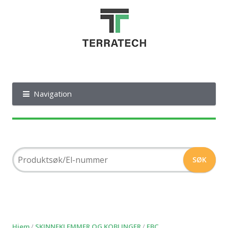
Navigation
Hjem
/
SKINNEKLEMMER OG KOBLINGER
/
FBC