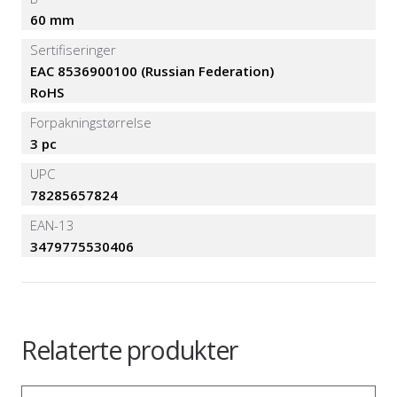
60 mm
Sertifiseringer
EAC 8536900100 (Russian Federation)
RoHS
Forpakningstørrelse
3 pc
UPC
78285657824
EAN-13
3479775530406
Relaterte produkter