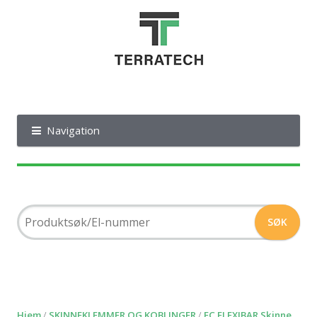
Navigation
Hjem
/
SKINNEKLEMMER OG KOBLINGER
/
FC FLEXIBAR Skinne