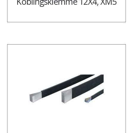
Koblingsklemme 12X4, XM5