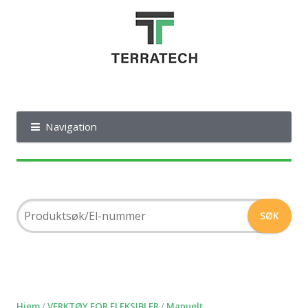
Navigation
Hjem
/
VERKTØY FOR FLEKSIBLER
/
Manuelt