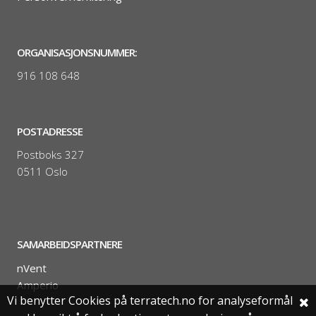
ORGANISASJONSNUMMER:
916 108 648
POSTADRESSE
Postboks 327
0511 Oslo
SAMARBEIDSPARTNERE
nVent
Amperio
Vi benytter Cookies på terratech.no for analyseformål