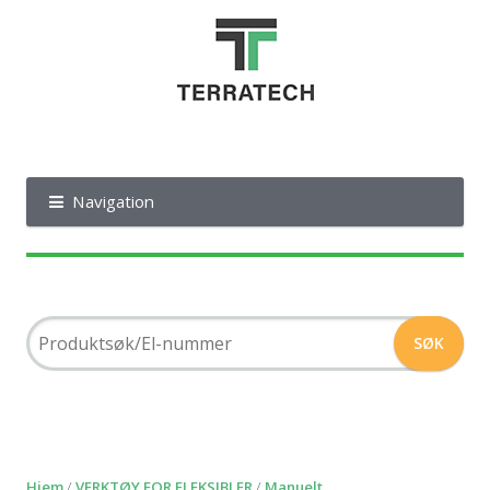
Navigation
Hjem
/
VERKTØY FOR FLEKSIBLER
/
Manuelt