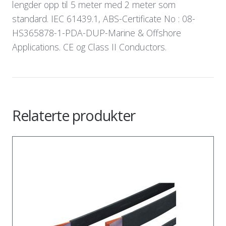
lengder opp til 5 meter med 2 meter som
standard. IEC 61439.1, ABS-Certificate No : 08-
HS365878-1-PDA-DUP-Marine & Offshore
Applications. CE og Class II Conductors.
Relaterte produkter