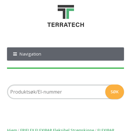
Navigation
Hjem
/
ERIFLEX FLEXIBAR Fleksibel Strømskinne
/
FLEXIBAR