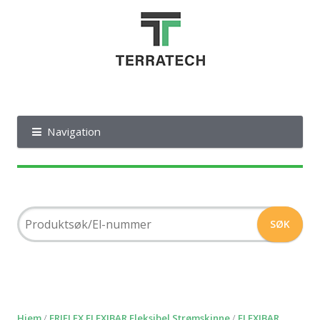
Navigation
Hjem
/
ERIFLEX FLEXIBAR Fleksibel Strømskinne
/
FLEXIBAR