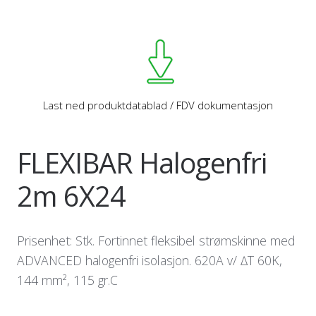
Last ned produktdatablad / FDV dokumentasjon
FLEXIBAR Halogenfri
2m 6X24
Prisenhet: Stk. Fortinnet fleksibel strømskinne med
ADVANCED halogenfri isolasjon. 620A v/ ∆T 60K,
144 mm², 115 gr.C