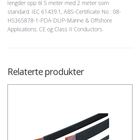
lengder opp til 5 meter med 2 meter som
standard. IEC 61439.1, ABS-Certificate No : 08-
HS365878-1-PDA-DUP-Marine & Offshore
Applications. CE og Class II Conductors.
Relaterte produkter