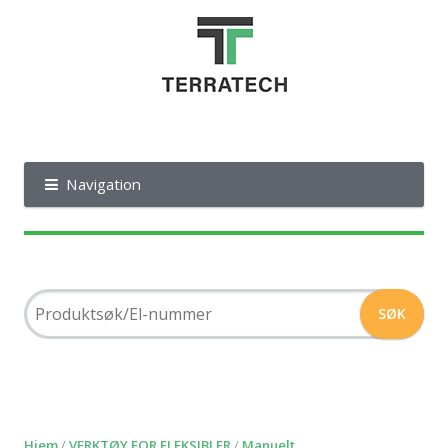
Navigation
Hjem
/
VERKTØY FOR FLEKSIBLER
/
Manuelt