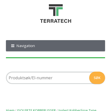
Navigation
Hjem
/
ISOLERTE KOBBERLISSER
/
Isolert Kobberlisse Type