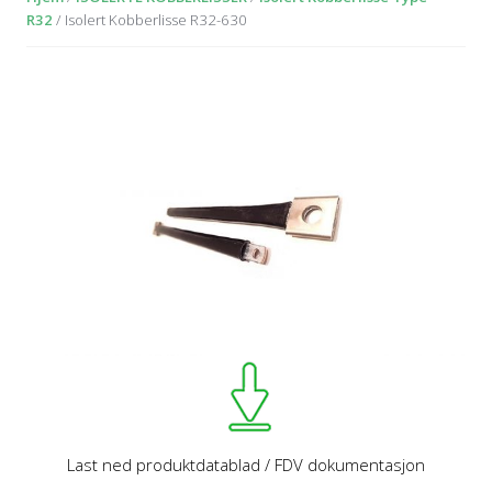
R32
/ Isolert Kobberlisse R32-630
Last ned produktdatablad / FDV dokumentasjon