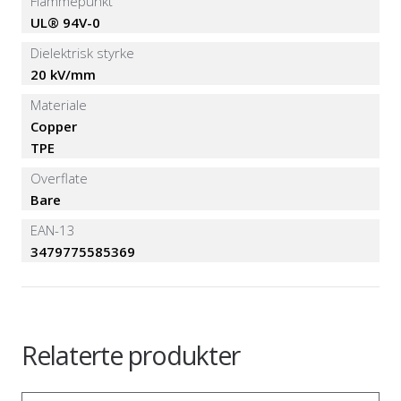
Flammepunkt
UL® 94V-0
Dielektrisk styrke
20 kV/mm
Materiale
Copper
TPE
Overflate
Bare
EAN-13
3479775585369
Relaterte produkter