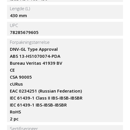
Lengde (L)
430 mm
UPC
78285679605
Forpakningstørrelse
DNV-GL Type Approval
ABS 13-HS1070074-PDA
Bureau Veritas 41939 BV
CE
CSA 90005
cURus
EAC 0234251 (Russian Federation)
IEC 61439-1 Class II IBS-IBSB-IBSBR
IEC 61439-1 IBS-IBSB-IBSBR
RoHS
2 pc
Sertifiseringer