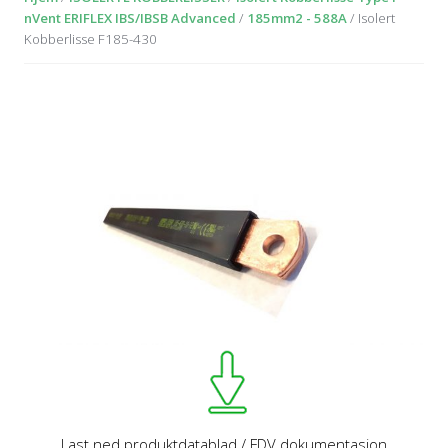
nVent ERIFLEX IBS/IBSB Advanced
/
185mm2 - 588A
/ Isolert
Kobberlisse F185-430
Last ned produktdatablad / FDV dokumentasjon