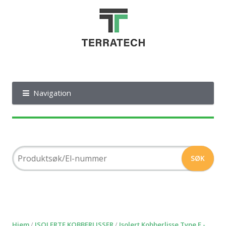
Navigation
Hjem
/
ISOLERTE KOBBERLISSER
/
Isolert Kobberlisse Type F -