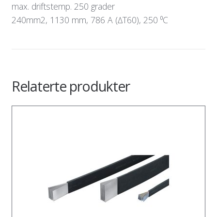
max. driftstemp. 250 grader
240mm2, 1130 mm, 786 A (∆T60), 250 ⁰C
Relaterte produkter