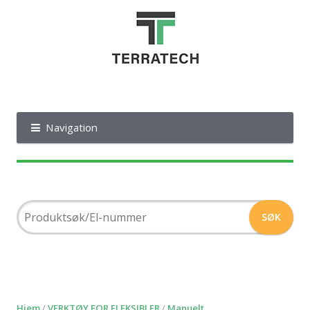
Navigation
Hjem
/
VERKTØY FOR FLEKSIBLER
/
Manuelt