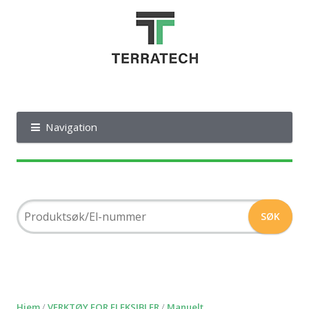
Navigation
Hjem
/
VERKTØY FOR FLEKSIBLER
/
Manuelt