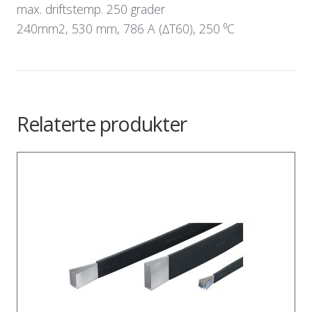
max. driftstemp. 250 grader
240mm2, 530 mm, 786 A (∆T60), 250 ⁰C
Relaterte produkter