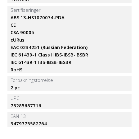
Sertifiseringer
ABS 13-HS1070074-PDA
CE
CSA 90005
cURus
EAC 0234251 (Russian Federation)
IEC 61439-1 Class II IBS-IBSB-IBSBR
IEC 61439-1 IBS-IBSB-IBSBR
RoHS
Forpakningstørrelse
2 pc
UPC
78285687716
EAN-13
3479775582764