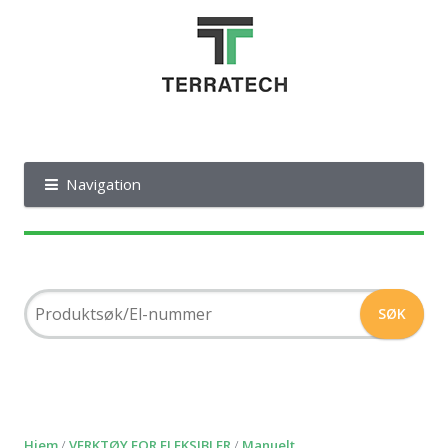
Navigation
Hjem
/
VERKTØY FOR FLEKSIBLER
/
Manuelt