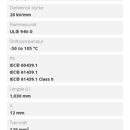
Dielektrisk styrke
20 kV/mm
Flammepunkt
UL® 94V-0
Driftstemperatur
-50 to 105 °C
Iht.
IEC® 60439.1
IEC® 61439.1
IEC® 61439.1 Class II
Lengde (L)
1,030 mm
A
12 mm
Tversnitt
120 mm²