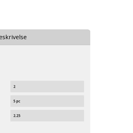
eskrivelse
2
5 pc
2.25