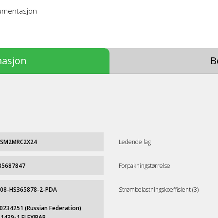
kumentasjon
masjon
B
XSM2MRC2X24
Ledende lag
85687847
Forpakningstørrelse
 08-HS365878-2-PDA
Strømbelastningskoeffisient (3)
0234251 (Russian Federation)
61439-1 FLEXIBAR