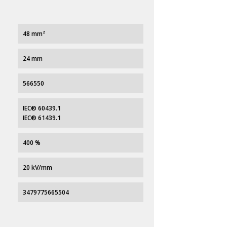
48 mm²
24 mm
566550
IEC® 60439.1
IEC® 61439.1
400 %
20 kV/mm
3479775665504