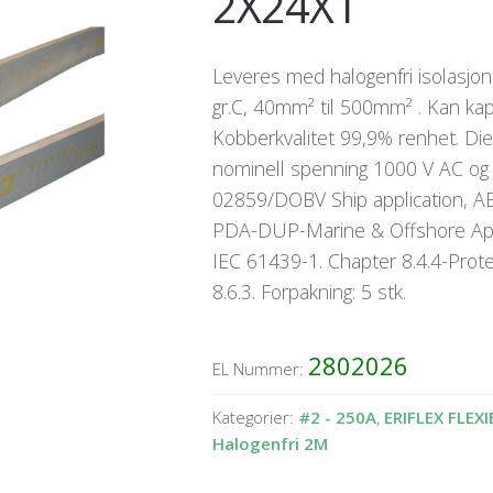
2X24X1
Leveres med halogenfri isolasjon,
gr.C, 40mm² til 500mm² . Kan kap
Kobberkvalitet 99,9% renhet. Die
nominell spenning 1000 V AC og 
02859/DOBV Ship application, A
PDA-DUP-Marine & Offshore Appli
IEC 61439-1. Chapter 8.4.4-Protec
8.6.3. Forpakning: 5 stk.
2802026
EL Nummer:
Kategorier:
#2 - 250A
,
ERIFLEX FLEXI
Halogenfri 2M