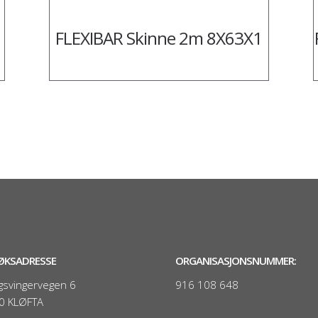
FLEXIBAR Skinne 2m 8X63X1
ØKSADRESSE
ORGANISASJONSNUMMER:
gsvingervegen 6
916 108 648
0 KLØFTA