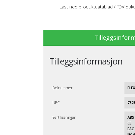
Last ned produktdatablad / FDV do
Tilleggsinfor
Tilleggsinformasjon
Delnummer
FLE
UPC
782
Sertifiseringer
ABS
CE
EAC 
IEC 