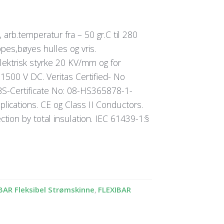
 arb.temperatur fra – 50 gr.C til 280
pes,bøyes hulles og vris.
lektrisk styrke 20 KV/mm og for
1500 V DC. Veritas Certified- No
BS-Certificate No: 08-HS365878-1-
cations. CE og Class II Conductors.
tion by total insulation. IEC 61439-1:§
BAR Fleksibel Strømskinne
,
FLEXIBAR