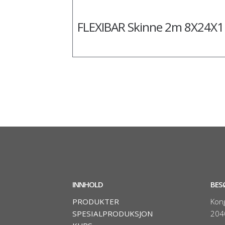
FLEXIBAR Skinne 2m 8X24X1
INNHOLD
BES
PRODUKTER
Kon
SPESIALPRODUKSJON
204