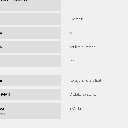
S
Tversnitt
m
A
 A
Artikkelnummer
Iht.
m
Isolasjons fleksibilitet
 94V-0
Dielektrisk styrke
per
EAN-13
cone