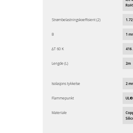
RoH
Strømbelastningskoeffisient (2)
1.72
B
1 m
∆T 60 K
416
Lengde (L)
2m
Isolasjons tykkelse
2 m
Flammepunkt
UL®
Materiale
Cop
Sili