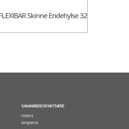
FLEXIBAR Skinne Endehylse 32
SAMARBEIDSPARTNERE
nVent
Amperio