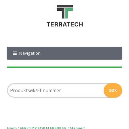
Navigation
Hjem
/
VERKTØY FOR FLEKSIBLER
/
Manuelt