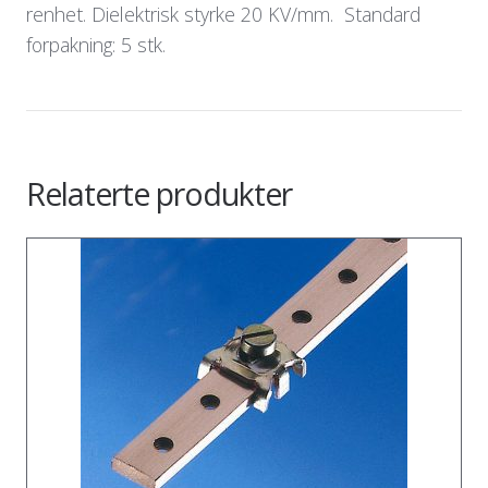
renhet. Dielektrisk styrke 20 KV/mm. Standard
forpakning: 5 stk.
Relaterte produkter