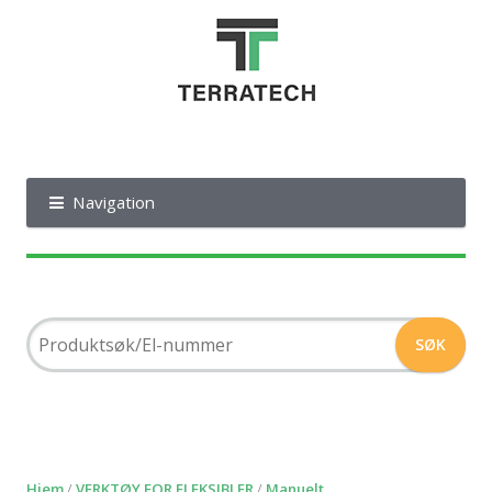
Navigation
Hjem
/
VERKTØY FOR FLEKSIBLER
/
Manuelt