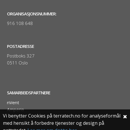
ORGANISASJONSNUMMER:
916 108 648
POSTADRESSE
Postboks 327
0511 Oslo
SAMARBEIDSPARTNERE
nVent
Amperio
Vi benytter Cookies på terratech.no for analyseformål
med hensikt å forbedre tjenester og design på