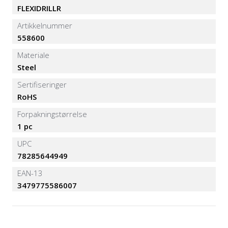
FLEXIDRILLR
Artikkelnummer
558600
Materiale
Steel
Sertifiseringer
RoHS
Forpakningstørrelse
1 pc
UPC
78285644949
EAN-13
3479775586007