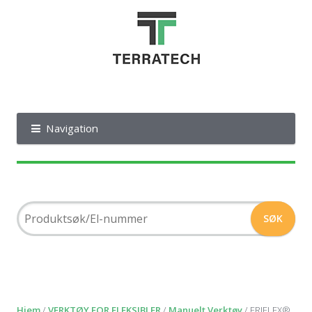
Navigation
Hjem
/
VERKTØY FOR FLEKSIBLER
/
Manuelt Verktøy
/ ERIFLEX®