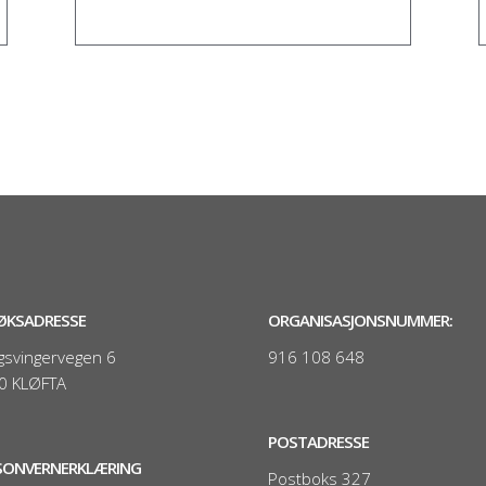
ØKSADRESSE
ORGANISASJONSNUMMER:
gsvingervegen 6
916 108 648
0 KLØFTA
POSTADRESSE
SONVERNERKLÆRING
Postboks 327