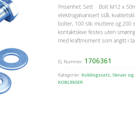
Prisenhet: Sett Bolt M12 x 50m
elektrogalvanisert stål, kvalitets
bolter, 100 stk. muttere og 200 s
kontaktskive festes uten smøri
med kraftmoment som angitt i tab
1706361
EL Nummer:
Kategorier:
Koblingssett, Skruer o
KOBLINGER