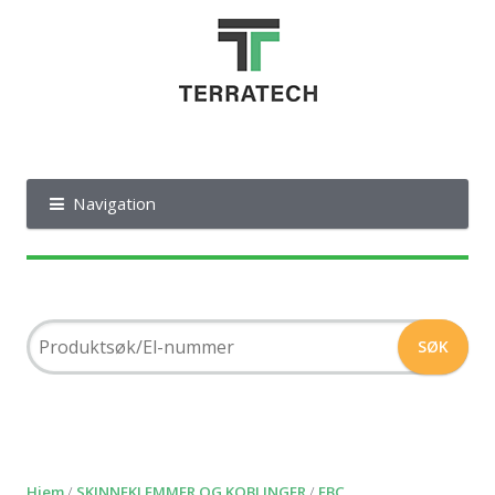
Navigation
Hjem
/
SKINNEKLEMMER OG KOBLINGER
/
FBC