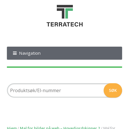
Navigation
Hjem
/
Mal for bilder på web – Hovedjordskinner 2
/ Mal for