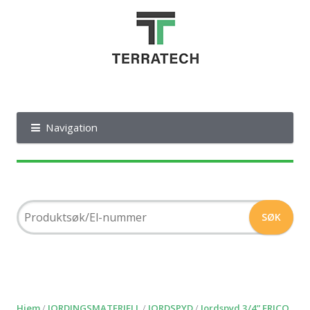
Navigation
Hjem
/
JORDINGSMATERIELL
/
JORDSPYD
/
Jordspyd 3/4” ERICO,