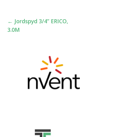
←
Jordspyd 3/4” ERICO,
Innleggsnavigasjon
3.0M