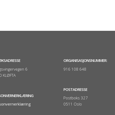
ØKSADRESSE
ORGANISASJONSNUMMER:
gsvingervegen 6
916 108 648
0 KLØFTA
POSTADRESSE
SONVERNERKLÆRING
Postboks 327
sonvernerklæring
0511 Oslo