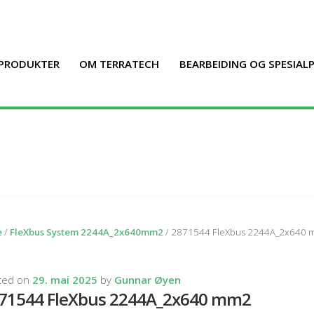
PRODUKTER
OM TERRATECH
BEARBEIDING OG SPESIA
e
/
FleXbus System 2244A_2x640mm2
/ 2871544 FleXbus 2244A_2x640
ted on
29. mai 2025
by
Gunnar Øyen
71544 FleXbus 2244A_2x640 mm2