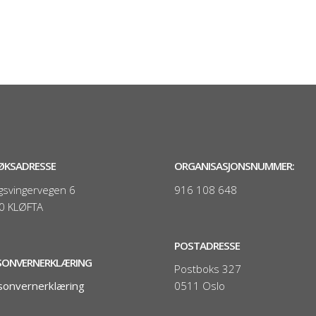
ØKSADRESSE
ORGANISASJONSNUMMER:
gsvingervegen 6
916 108 648
0 KLØFTA
POSTADRESSE
SONVERNERKLÆRING
Postboks 327
sonvernerklæring
0511 Oslo