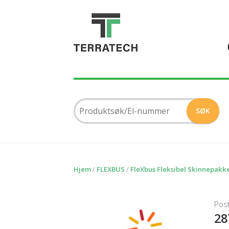
Hjem
/
FLEXBUS
/
FleXbus Fleksibel Skinnepakk
Pos
28