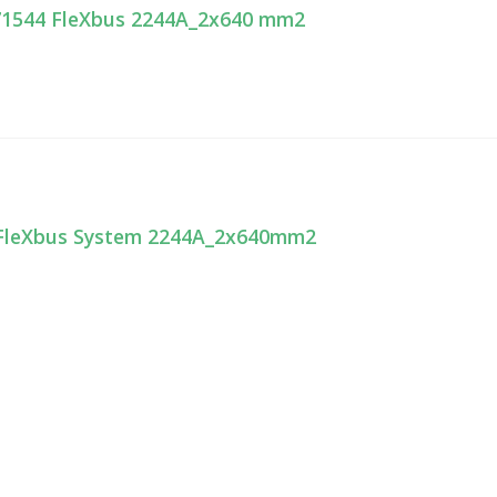
71544 FleXbus 2244A_2x640 mm2
leXbus System 2244A_2x640mm2
nleggsnavigasjon