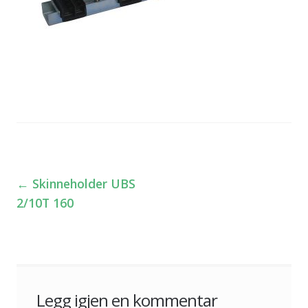
←
Skinneholder UBS
Innleggsnavigasjon
2/10T 160
Legg igjen en kommentar