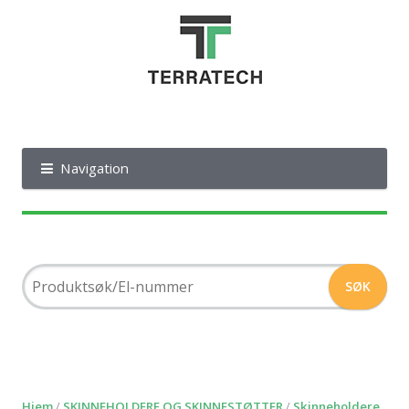
Navigation
Hjem
/
SKINNEHOLDERE OG SKINNESTØTTER
/
Skinneholdere