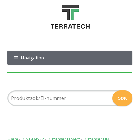
Navigation
Hjem
/
DISTANSER
/
Distanser Isolert
/
Distanser DH