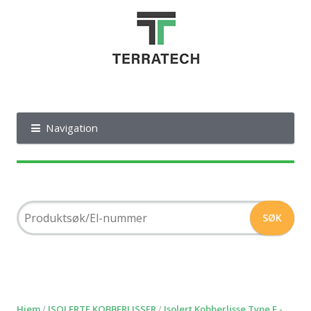
Navigation
Hjem
/
ISOLERTE KOBBERLISSER
/
Isolert Kobberlisse Type F -