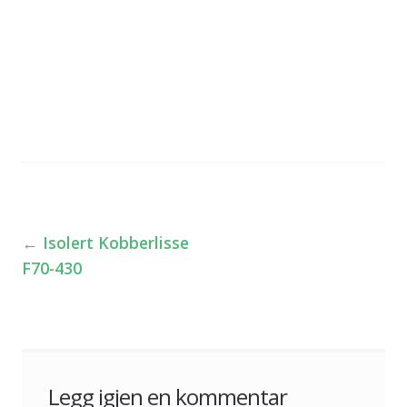
←
Isolert Kobberlisse
Innleggsnavigasjon
F70-430
Legg igjen en kommentar