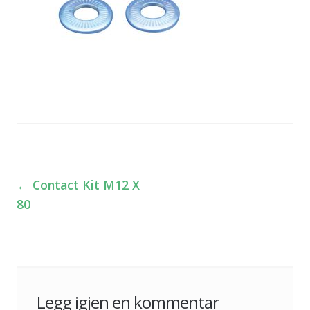
←
Contact Kit M12 X
Innleggsnavigasjon
80
Legg igjen en kommentar