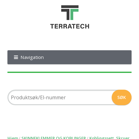
Navigation
Hjem
/
SKINNEKLEMMER OG KOBLINGER
/
Koblingssett, Skruer