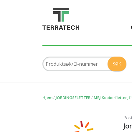
Hjem
/
JORDINGSFLETTER
/
MBJ Kobberfletter, fl
Pos
Jo