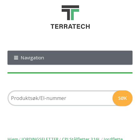
Navigation
Hjem
/
JORDINGSFLETTER
/
CPI Stålfletter 316L
/
Jordflette