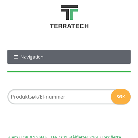
Navigation
Hjem
/
JORDINGSFLETTER
/
CPI Stålfletter 316L
/
Jordflette