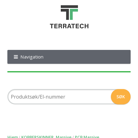
Navigation
Hjem
/
KOBBERSKINNER, Massive
/
PCB Massive