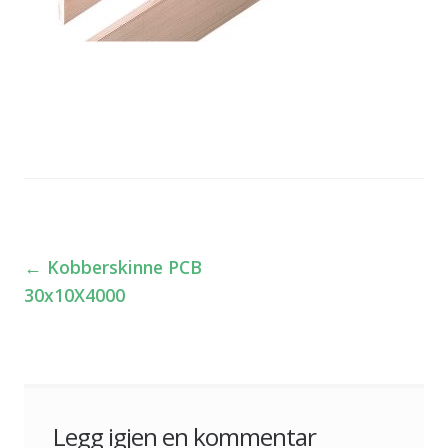
←
Kobberskinne PCB
Innleggsnavigasjon
30x10X4000
Legg igjen en kommentar