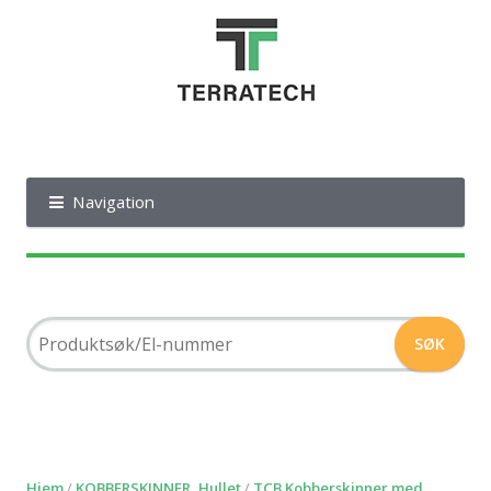
Navigation
Hjem
/
KOBBERSKINNER, Hullet
/
TCB Kobberskinner med