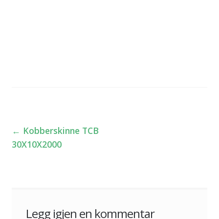
←
Kobberskinne TCB
Innleggsnavigasjon
30X10X2000
Legg igjen en kommentar