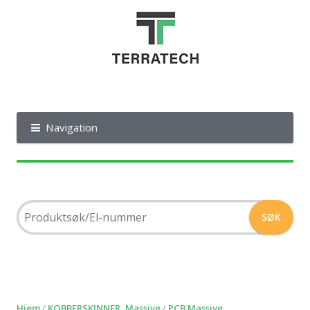
Navigation
Hjem
/
KOBBERSKINNER, Massive
/
PCB Massive