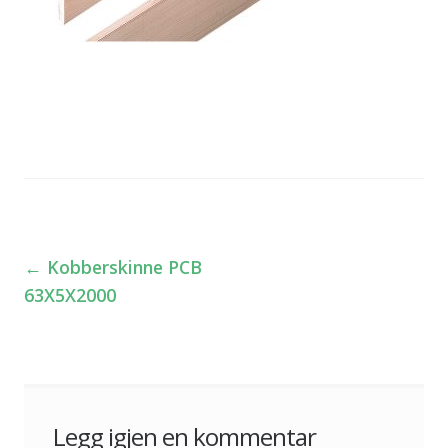
←
Kobberskinne PCB
Innleggsnavigasjon
63X5X2000
Legg igjen en kommentar